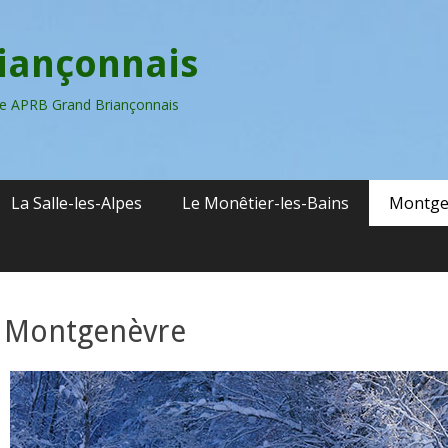
riançonnais
sme APRB Grand Briançonnais
La Salle-les-Alpes
Le Monêtier-les-Bains
Montge
Montgenèvre